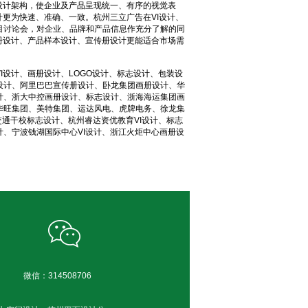
设计架构，使企业及产品呈现统一、有序的视觉表
计更为快速、准确、一致。杭州三立广告在VI设计、
目讨论会，对企业、品牌和产品信息作充分了解的同
册设计、产品样本设计、宣传册设计更能适合市场需
I设计、画册设计、LOGO设计、标志设计、包装设
设计、阿里巴巴宣传册设计、卧龙集团画册设计、华
计、浙大中控画册设计、标志设计、浙海海运集团画
华旺集团、美特集团、运达风电、虎牌电务、徐龙集
交通干校标志设计、杭州睿达资优教育VI设计、标志
、宁波钱湖国际中心VI设计、浙江火炬中心画册设
微信：
314508706