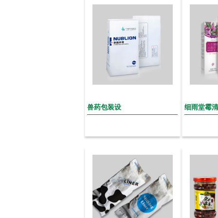
兽药包装设
细雨堂霉